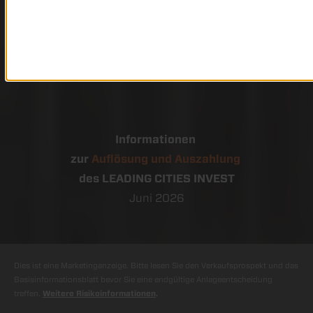
Informationen
zur
Auflösung und Auszahlung
des LEADING CITIES INVEST
Juni 2026
Dies ist eine Marketinganzeige. Bitte lesen Sie den Verkaufsprospekt und das
Basisinformationsblatt bevor Sie eine endgültige Anlageentscheidung
treffen.
Weitere Risikoinformationen
.