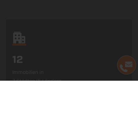
12
Immobilien in
7 Städten/5 Ländern
49,5 %